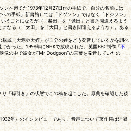
ンへ宛てた1973年12月27日付の手紙で、自分の名前には
『少女への手紙』新書館）では「ドヅソン」ではなく「ドジソン」
ということになるが（「柴田」を「紫田」と書き間違えるよう
とになる（「太田」を「大田」と書き間違えるような）。ある
の親戚（大甥や大姪）が自分の姓をどう発音しているかを調べ
った。1998年にNHKで放映された、英国BBC制作「
不
の中で彼女が"Mr Dodgson"の言葉を発音していたの
まり「孫引き」の状態でこの稿を起こした。原典を確認した後
1932年）のインタビューであり、音声について著作権は消滅