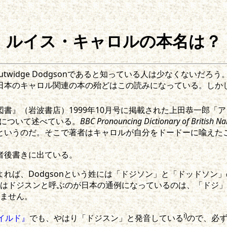
ルイス・キャロルの本名は？
Lutwidge Dodgsonであると知っている人は少なくない
本のキャロル関連の本の殆どはこの読みになっている。しかし、
』（岩波書店）1999年10月号に掲載された上田恭一郎「
音について述べている。
BBC Pronouncing Dictionary of British N
というのだ。そこで著者はキャロルが自分をドードーに喩えた
者後書きに出ている。
よれば、Dodgsonという姓には「ドジソン」と「ドッドソ
はドジスンと呼ぶのが日本の通例になっているのは、「ドジ」
ません。
i)
イルド』
でも、やはり「ドジスン」と発音している
ので、必