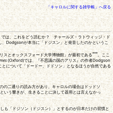
「キャロルに関する雑学帳」へ戻る
だろう。では、これをどう読むか？ チャールズ・ラトウィッジ・ド
Dodgsonが本当に「ドジスン」と発音したのかというこ
***
アリスとオックスフォード大学博物館」が最初である
。ここ
ames
(Oxford)では、『不思議の国のアリス』の作者Dodgson
ことについて「ドードー、ドドソン」となるほうが自然である
ン」のの二通りの読み方があり、キャロルの場合はドッドソ
という響きが、生きることに決して器用とは言えなかっ
ずしも「ドジソン（ドジスン）」とするのが日本だけの習慣と