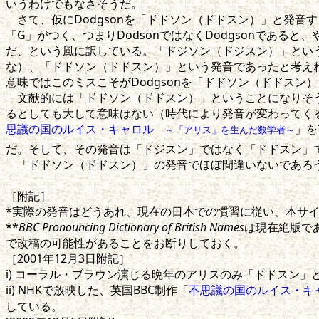
いうわけでもなさそうだ。
さて、仮にDodgsonを「ドドソン（ドドスン）」と発音す
「G」がつく、つまりDodsonではなくDodgsonであ
だ、という風に訳している。「ドジソン（ドジスン）」とい
な）、「ドドソン（ドドスン）」という発音であったと考え
意味ではこのミスこそがDodgsonを「ドドソン（ドドスン
文献的には「ドドソン（ドドスン）」ということになりそう
るとしても大して意味はない（時代により発音が変わってくる
思議の国のルイス・キャロル
」を
～「アリス」を生んだ数学者～
だ。そして、その発音は「ドジスン」ではなく「ドドスン」
「ドドソン（ドドスン）」の発音でほぼ間違いないであろ
［附記］
*実際の発音はどうあれ、現在の日本での慣習に従い、本サ
**
BBC Pronouncing Dictionary of British Names
は現在絶版で
で改稿の可能性があることをお断りしておく。
［2001年12月3日附記］
i) コーラル・ブラウン演じる晩年のアリスのみ「ドドスン」
ii) NHKで放映した、英国BBC制作「
不思議の国のルイス・
している。