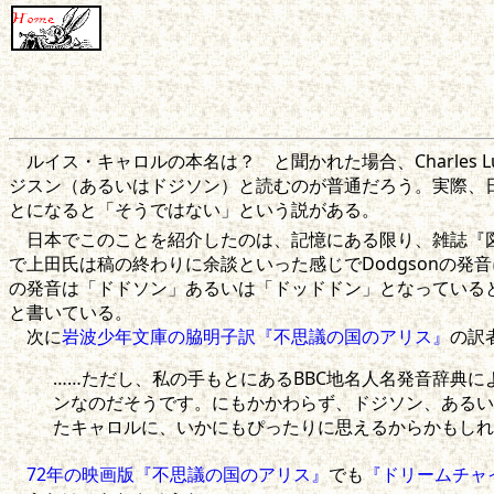
ルイス・キャロルの本名は？ と聞かれた場合、Charles 
ジスン（あるいはドジソン）と読むのが普通だろう。実際、日
とになると「そうではない」という説がある。
日本でこのことを紹介したのは、記憶にある限り、雑誌『図書
で上田氏は稿の終わりに余談といった感じでDodgsonの発
の発音は「ドドソン」あるいは「ドッドドン」となっている
と書いている。
次に
岩波少年文庫の脇明子訳『不思議の国のアリス』
の訳
……ただし、私の手もとにあるBBC地名人名発音辞典に
ンなのだそうです。にもかかわらず、ドジソン、あるい
たキャロルに、いかにもぴったりに思えるからかもしれ
72年の映画版『不思議の国のアリス』
でも
『ドリームチャ