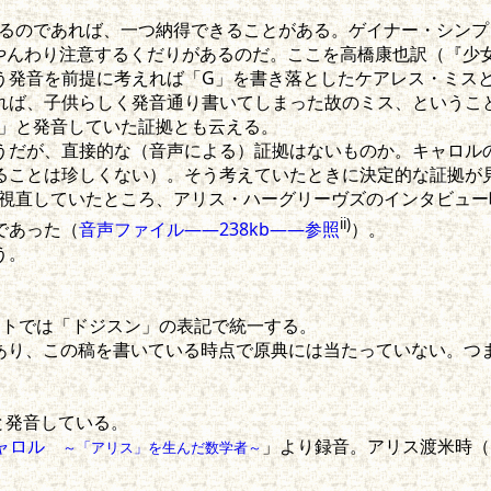
るのであれば、一つ納得できることがある。ゲイナー・シンプソ
ると、やんわり注意するくだりがあるのだ。ここを高橋康也訳（
う発音を前提に考えれば「G」を書き落としたケアレス・ミス
れば、子供らしく発音通り書いてしまった故のミス、というこ
）」と発音していた証拠とも云える。
だが、直接的な（音声による）証拠はないものか。キャロル
ことは珍しくない）。そう考えていたときに決定的な証拠が見つか
視直していたところ、アリス・ハーグリーヴズのインタビュー映像
ii)
であった（
音声ファイル――238kb――参照
）。
う。
イトでは「ドジスン」の表記で統一する。
あり、この稿を書いている時点で原典には当たっていない。つ
と発音している。
キャロル
」より録音。アリス渡米時（
～「アリス」を生んだ数学者～