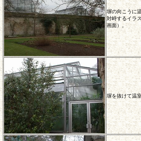
塀の向こうに
対峙するイラ
画面）。
塀を抜けて温